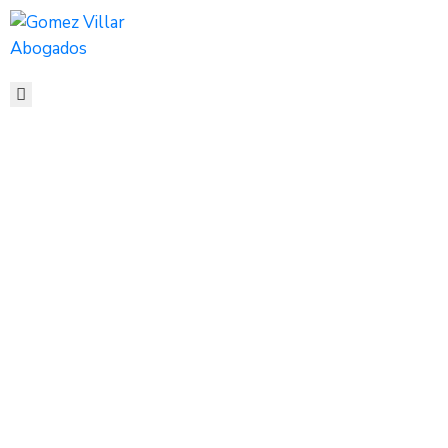
HOME
QUIENES
SOMOS
SERVICIOS
PORTAFOLIO
CONTACTO
School For
BLOG
Children
Home
Formulario
School for Children