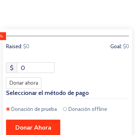
0%
0 Donors
$0
$0
Raised:
Goal:
$
0
Donar ahora
Seleccionar el método de pago
Donación de prueba
Donación offline